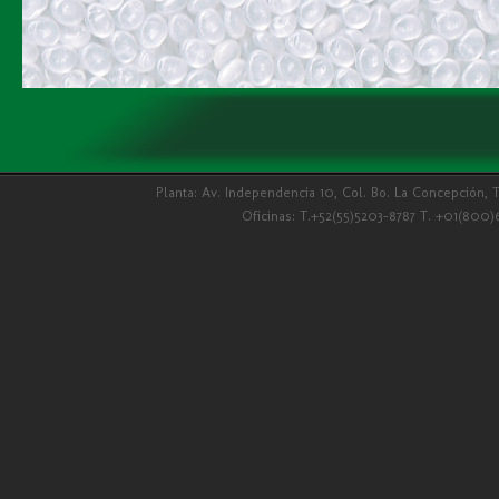
Planta: Av. Independencia 10, Col. Bo. La Concepción, 
Oficinas: T.+52(55)5203-8787 T. +01(800