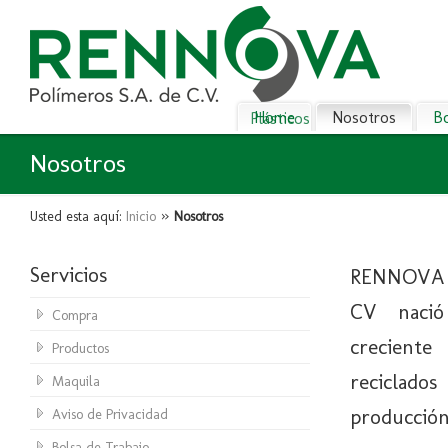
Home
Nosotros
Bo
Plásticos Reciclados
Nosotros
»
Usted esta aquí:
Inicio
Nosotros
Servicios
RENNOVA
CV nació
Compra
creciente 
Productos
reciclado
Maquila
producció
Aviso de Privacidad
Bolsa de Trabajo