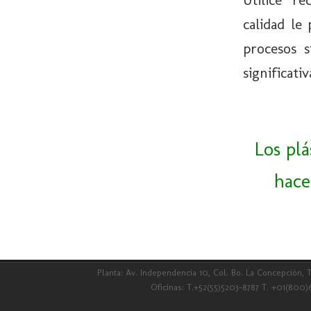
calidad le
procesos s
significati
Los plá
hace
Planta: Av. Independencia 10, Col. Bo. La Concepción, 
Oficinas: T.+52(55)5203-8787 T. +01(800